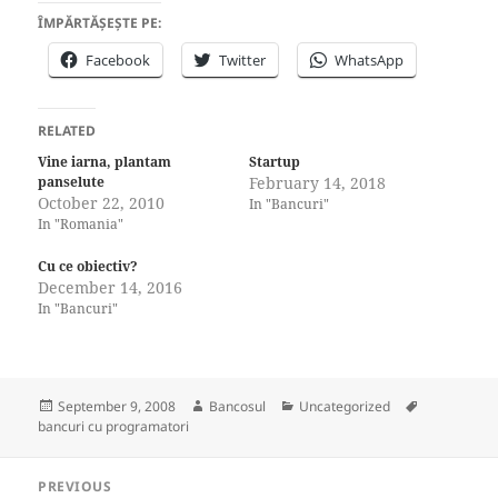
ÎMPĂRTĂȘEȘTE PE:
Facebook
Twitter
WhatsApp
RELATED
Vine iarna, plantam
Startup
panselute
February 14, 2018
October 22, 2010
In "Bancuri"
In "Romania"
Cu ce obiectiv?
December 14, 2016
In "Bancuri"
Posted
Author
Categories
Tags
September 9, 2008
Bancosul
Uncategorized
on
bancuri cu programatori
Post
PREVIOUS
navigation