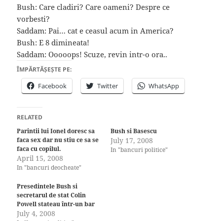
Bush: Care cladiri? Care oameni? Despre ce
vorbesti?
Saddam: Pai… cat e ceasul acum in America?
Bush: E 8 dimineata!
Saddam: Ooooops! Scuze, revin intr-o ora..
ÎMPĂRTĂȘEȘTE PE:
Facebook
Twitter
WhatsApp
RELATED
Parintii lui Ionel doresc sa
Bush si Basescu
faca sex dar nu stiu ce sa se
July 17, 2008
faca cu copilul.
In "bancuri politice"
April 15, 2008
In "bancuri deocheate"
Presedintele Bush si
secretarul de stat Colin
Powell stateau într-un bar
July 4, 2008