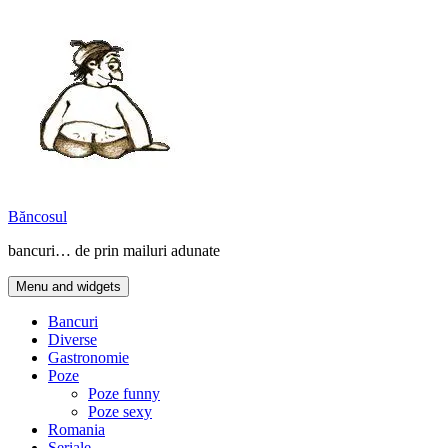
Skip
to
content
Băncosul
bancuri… de prin mailuri adunate
Menu and widgets
Bancuri
Diverse
Gastronomie
Poze
Poze funny
Poze sexy
Romania
Seriale