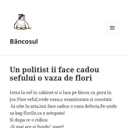
MENU
Băncosul
AND
WIDGETS
Un politist ii face cadou
sefului o vaza de flori
Intra la sef in cabinet si o lasa pe birou cu gura in
jos.Vine seful,vede vaza,o examineaza si constata:
-Ia uite la asta,imi face cadou o vaza defecta.Pe unde
sa bag florile,ca e astupata!
Si dupa ce o ridica:
-Si mai are si fundu’ spart!