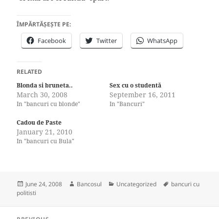
ÎMPĂRTĂȘEȘTE PE:
Facebook
Twitter
WhatsApp
RELATED
Blonda si bruneta..
Sex cu o studentă
March 30, 2008
September 16, 2011
In "bancuri cu blonde"
In "Bancuri"
Cadou de Paste
January 21, 2010
In "bancuri cu Bula"
Posted
Author
Categories
Tags
June 24, 2008
Bancosul
Uncategorized
bancuri cu
on
politisti
Post