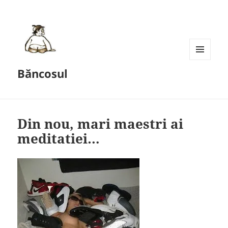
MENU
Băncosul
AND
WIDGETS
Din nou, mari maestri ai
meditatiei…