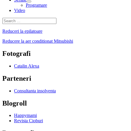
expand
Programare
child
Video
menu
Search
for:
Reduceri la epilatoare
Reducere la aer conditionat Mitsubishi
Fotografi
Catalin Alexa
Parteneri
Consultanta insolventa
Blogroll
Happymami
Revista Cioburi