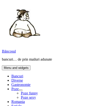
Skip
to
content
Băncosul
bancuri… de prin mailuri adunate
Menu and widgets
Bancuri
Diverse
Gastronomie
Poze
expand
Poze funny
child
Poze sexy
menu
Romania
Seriale