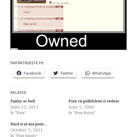
ÎMPĂRTĂȘEȘTE PE:
Facebook
Twitter
WhatsApp
RELATED
Funny as hell
Poze cu politicieni si vedete
June 13, 2013
June 2, 2008
In "Poze"
In "Poze funny"
Dacă n-ai așa poze…
October 7, 2011
In "Poze funny"