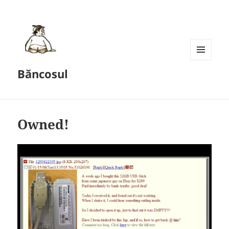
MENU
Băncosul
AND
WIDGETS
Owned!