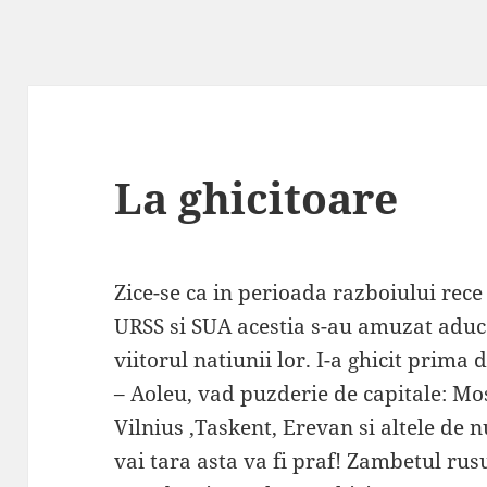
La ghicitoare
Zice-se ca in perioada razboiului rece 
URSS si SUA acestia s-au amuzat aduca
viitorul natiunii lor. I-a ghicit prima 
– Aoleu, vad puzderie de capitale: Mos
Vilnius ,Taskent, Erevan si altele de n
vai tara asta va fi praf! Zambetul ru