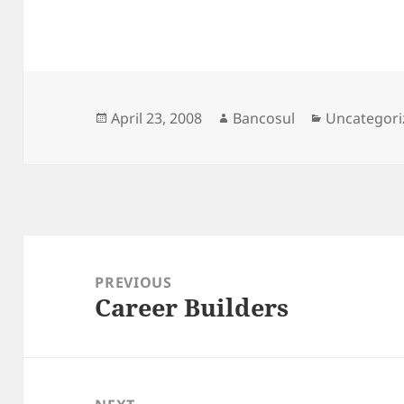
Posted
Author
Categories
April 23, 2008
Bancosul
Uncategori
on
Post
navigation
PREVIOUS
Career Builders
Previous
post: