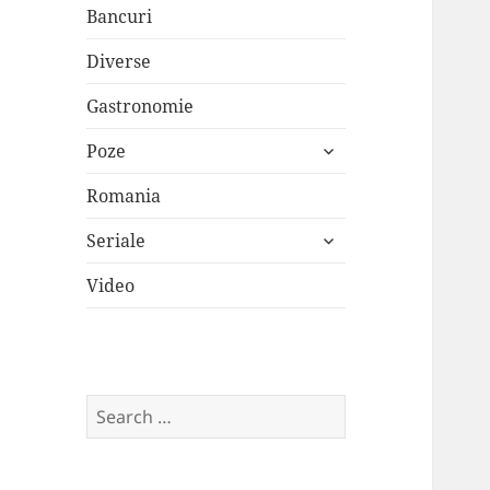
Bancuri
Diverse
Gastronomie
expand
Poze
child
menu
Romania
expand
Seriale
child
menu
Video
Search
for: