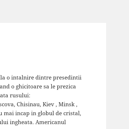
la o intalnire dintre presedintii
nd o ghicitoare sa le prezica
data rusului:
cova, Chisinau, Kiev , Minsk ,
u mai incap in globul de cristal,
sului ingheata. Americanul