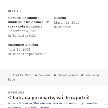
RELATED
Un vanzator ambulant
Mascota
umbla pe la usile oamenilor
March 22, 2011
ca sa vanda aspiratoare
In "Bancuri"
December 4, 2009
In "bancuri cu babe"
Razbunare feminina
June 10, 2008
In "bancuri despre barbati"
Posted
Author
Categories
Tags
April 15, 2008
Bancosul
Uncategorized
bancuri cu
on
babe
Post
PREVIOUS
navigation
O batrana pe moarte, vai de capul ei!
Previous
post:
Privacy & Cookies: This site uses cookies. By continuing to use this
website, you agree to their use.