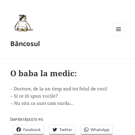
MENU
Băncosul
AND
WIDGETS
O baba la medic:
– Doctore, de la un timp aud tot felul de voci!
– Si ce iti spun vocile?
– Nu stiu ca sunt cam surda…
ÎMPĂRTĂȘEȘTE PE:
Facebook
Twitter
WhatsApp