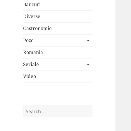
Bancuri
Diverse
Gastronomie
expand
Poze
child
menu
Romania
expand
Seriale
child
menu
Video
Search
for: