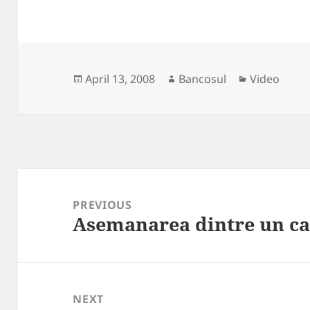
Posted
Author
Categories
April 13, 2008
Bancosul
Video
on
Post
navigation
PREVIOUS
Asemanarea dintre un cai
Previous
post:
NEXT