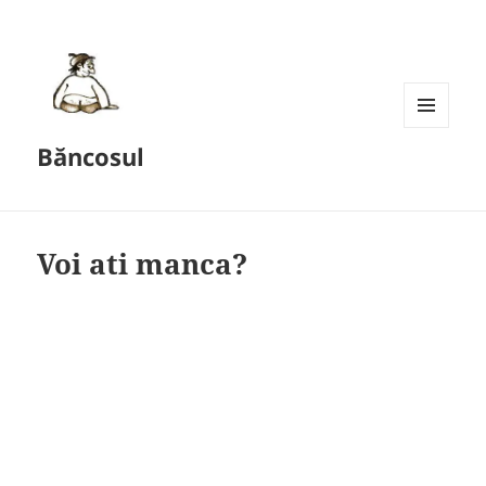
MENU
Băncosul
AND
WIDGETS
Voi ati manca?