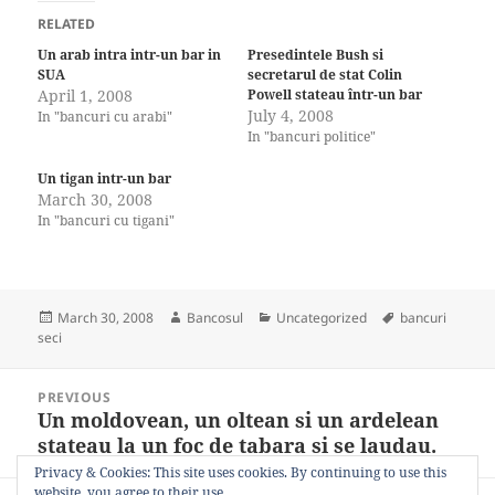
RELATED
Un arab intra intr-un bar in
Presedintele Bush si
SUA
secretarul de stat Colin
April 1, 2008
Powell stateau într-un bar
July 4, 2008
In "bancuri cu arabi"
In "bancuri politice"
Un tigan intr-un bar
March 30, 2008
In "bancuri cu tigani"
Posted
Author
Categories
Tags
March 30, 2008
Bancosul
Uncategorized
bancuri
on
seci
Post
PREVIOUS
navigation
Un moldovean, un oltean si un ardelean
Previous
stateau la un foc de tabara si se laudau.
post:
Privacy & Cookies: This site uses cookies. By continuing to use this
website, you agree to their use.