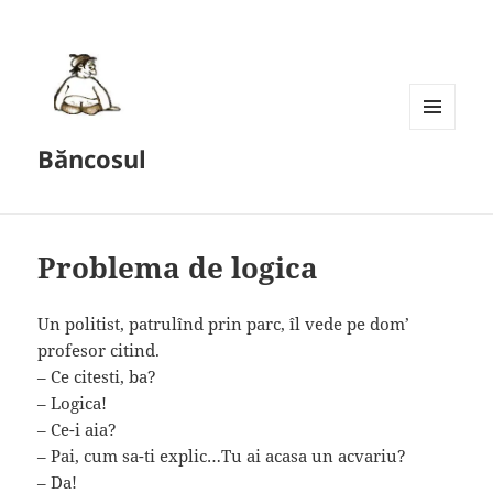
MENU
Băncosul
AND
WIDGETS
Problema de logica
Un politist, patrulînd prin parc, îl vede pe dom’
profesor citind.
– Ce citesti, ba?
– Logica!
– Ce-i aia?
– Pai, cum sa-ti explic…Tu ai acasa un acvariu?
– Da!