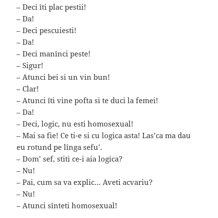
– Deci îti plac pestii!
– Da!
– Deci pescuiesti!
– Da!
– Deci manînci peste!
– Sigur!
– Atunci bei si un vin bun!
– Clar!
– Atunci îti vine pofta si te duci la femei!
– Da!
– Deci, logic, nu esti homosexual!
– Mai sa fie! Ce ti-e si cu logica asta! Las’ca ma dau
eu rotund pe lînga sefu’.
– Dom’ sef, stiti ce-i aia logica?
– Nu!
– Pai, cum sa va explic… Aveti acvariu?
– Nu!
– Atunci sînteti homosexual!