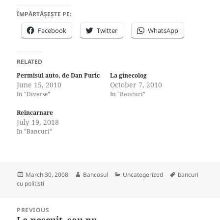
ÎMPĂRTĂȘEȘTE PE:
Facebook
Twitter
WhatsApp
RELATED
Permisul auto, de Dan Puric
La ginecolog
June 15, 2010
October 7, 2010
In "Diverse"
In "Bancuri"
Reincarnare
July 19, 2018
In "Bancuri"
Posted
Author
Categories
Tags
March 30, 2008
Bancosul
Uncategorized
bancuri
on
cu politisti
Post
PREVIOUS
navigation
La pescuit, sau nu
Previous