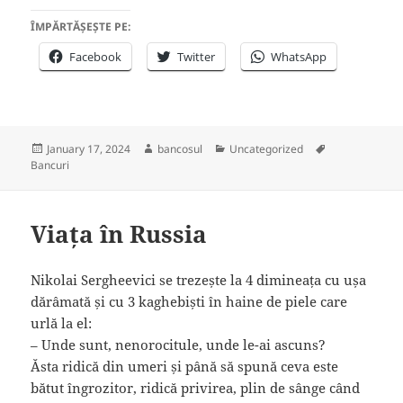
ÎMPĂRTĂȘEȘTE PE:
Facebook
Twitter
WhatsApp
Posted
Author
Categories
Tags
January 17, 2024
bancosul
Uncategorized
on
Bancuri
Viața în Russia
Nikolai Sergheevici se trezește la 4 dimineața cu ușa
dărâmată și cu 3 kaghebiști în haine de piele care
urlă la el:
– ⁠Unde sunt, nenorocitule, unde le-ai ascuns?
Ăsta ridică din umeri și până să spună ceva este
bătut îngrozitor, ridică privirea, plin de sânge când