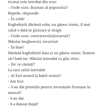
tocmai este întrebat din nou:
– Unde sunt, dușman al poporului?
Repede, răspunde:
– ⁠În sobă!
Kaghebiștii dărâmă soba, nu găsesc nimic, îl mai
calcă o dată în picioare și strigă:
– ⁠Unde sunt, contrarevoluționarule?
Nikolai Sergheevici, terorizat:
– În baie!
Dărâmă kaghebiștii baia și nu găsesc nimic. Înainte
să-l bată iar, Nikolai întreabă cu glas stins:
– Da’ ce căutați?
La care șeful întreabă:
– ⁠Ai fost aseară la balul uzinei?
⁠- Am fost.
– S-au dat premiile pentru tovarășele fruntașe în
muncă?
⁠- S-au dat.
⁠- S-a dansat după?