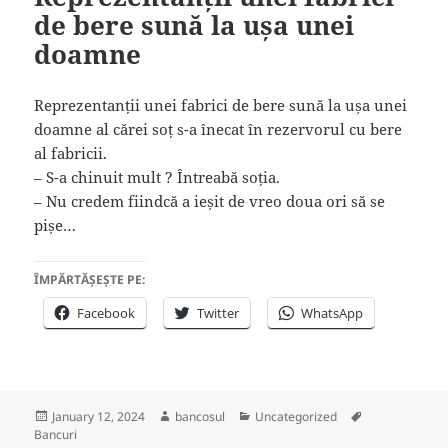
de bere sună la ușa unei
doamne
Reprezentanții unei fabrici de bere sună la ușa unei
doamne al cărei soț s-a înecat în rezervorul cu bere
al fabricii.
– S-a chinuit mult ? Întreabă soția.
– Nu credem fiindcă a ieșit de vreo doua ori să se
pișe…
ÎMPĂRTĂȘEȘTE PE:
Facebook
Twitter
WhatsApp
Posted
Author
Categories
Tags
January 12, 2024
bancosul
Uncategorized
on
Bancuri