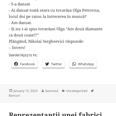
⁠- S-a dansat.
⁠- Ai dansat toată seara cu tovarășa Olga Petrovna,
locul doi pe raion la întrecerea în muncă?
⁠- Am dansat.
⁠- Și nu i-ai spus tovarășei Olga “Am două diamante
ca două coaie!?”
Plângând, Nikolai Sergheevici răspunde:
– ⁠Invers!
ÎMPĂRTĂȘEȘTE PE:
Facebook
Twitter
WhatsApp
Posted
Author
Categories
Tags
January 13, 2024
bancosul
Uncategorized
on
Bancuri
Reprezentanții unei fabrici