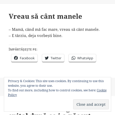
Vreau să cânt manele
– Mamă, când mă fac mare, vreau să cânt manele.
– E târziu, deja vorbești bine.
ÎMPĂRTĂȘEȘTE PE:
Facebook
Twitter
WhatsApp
Privacy & Cookies: This site uses cookies. By continuing to use this
Posted
Author
Categories
Tags
January 10, 2024
bancosul
Uncategorized
website, you agree to their use.
on
Bancuri
To find out more, including how to control cookies, see here:
Cookie
Policy
Un ardelean merge vesel la