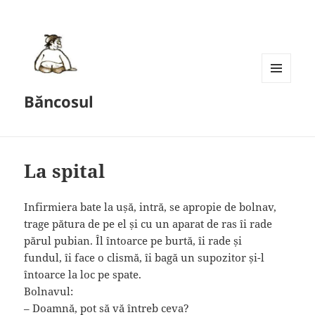
MENU
Băncosul
AND
WIDGETS
La spital
Infirmiera bate la ușă, intră, se apropie de bolnav,
trage pătura de pe el și cu un aparat de ras îi rade
părul pubian. Îl întoarce pe burtă, îi rade și
fundul, îi face o clismă, îi bagă un supozitor și-l
întoarce la loc pe spate.
Bolnavul:
– Doamnă, pot să vă întreb ceva?