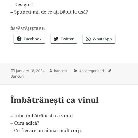
– Desigur!
– Spuneți-mi, de ce ați bătut la usă?
ÎMPĂRTĂȘEȘTE PE:
Facebook
Twitter
WhatsApp
Posted
Author
Categories
Tags
January 18, 2024
bancosul
Uncategorized
on
Bancuri
Îmbătrânești ca vinul
– Iubi, îmbătrânești ca vinul.
– Cum adică?
– Cu fiecare an ai mai mult corp.