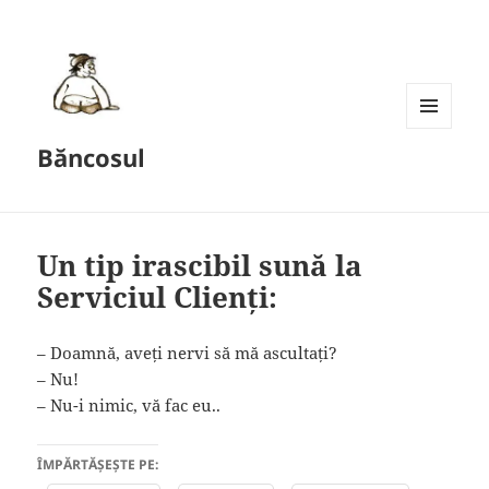
MENU
Băncosul
AND
WIDGETS
Un tip irascibil sună la
Serviciul Clienți:
– Doamnă, aveți nervi să mă ascultați?
– Nu!
– Nu-i nimic, vă fac eu..
ÎMPĂRTĂȘEȘTE PE: