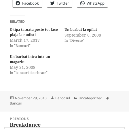
Facebook
Twitter
WhatsApp
RELATED
O tipa tatuata peste tot face
Un barbat la epilat
plaja la nudisti
September 6, 2008
March 17, 2017
In "Diverse"
In "Bancuri"
Un barbat intra intr-un
magazin:
May 21, 2008
In "bancuri deocheate"
Posted
Author
Categories
Tags
November 29, 2010
Bancosul
Uncategorized
on
Bancuri
Post
PREVIOUS
navigation
Breakdance
Previous